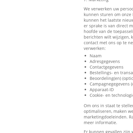
We verwerken uw persoo
kunnen sturen om onze D
kunnen het laatste nieu
er sprake is van direct 
hoofde van de toepassel
berichten wilt wijzigen,
contact met ons op te 
verwerken:
Naam
Adresgegevens
Contactgegevens
Bestellings- en trans
Beoordeling(en) (opti
Campagnegegevens (o
Apparaat-ID
Cookie- en technolog
Om ons in staat te stel
optimaliseren, maken we
marketingdoeleinden. Ra
meer informatie.
Er kunnen gevallen zijn