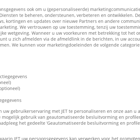
nsgegevens ook om u (gepersonaliseerde) marketingcommunicatie
iensten te beheren, ondersteunen, verbeteren en ontwikkelen. De
ws, kortingen en updates over nieuwe Partners en andere communi
marketing. We vertrouwen op uw toestemming, tenzij uw toestemming
ijke wetgeving. Wanneer u uw voorkeuren met betrekking tot het o
 kunt u zich afmelden via de afmeldlink in de berichten, in uw accou
nemen. We kunnen voor marketingdoeleinden de volgende categori
actiegegevens
oneel)
ptioneel)
iegegevens
len uw gebruikerservaring met JET te personaliseren en onze aan u
 mogelijk gebruik van geautomatiseerde besluitvorming en profile
adpleeg het gedeelte ‘Geautomatiseerde besluitvorming en profile
 waarin JET uw persoonsgegevens kan verwerken voor het promote