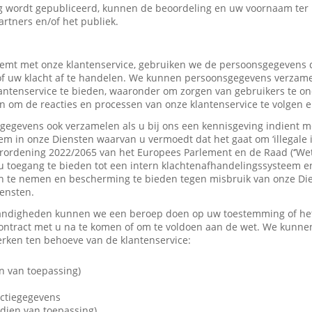
 wordt gepubliceerd, kunnen de beoordeling en uw voornaam ter
artners en/of het publiek.
mt met onze klantenservice, gebruiken we de persoonsgegevens d
f uw klacht af te handelen. We kunnen persoonsgegevens verzame
tenservice te bieden, waaronder om zorgen van gebruikers te on
 om de reacties en processen van onze klantenservice te volgen e
gevens ook verzamelen als u bij ons een kennisgeving indient me
em in onze Diensten waarvan u vermoedt dat het gaat om ‘illegale 
rordening 2022/2065 van het Europees Parlement en de Raad (‘’Wet
u toegang te bieden tot een intern klachtenafhandelingssysteem e
 te nemen en bescherming te bieden tegen misbruik van onze Dien
iensten.
andigheden kunnen we een beroep doen op uw toestemming of het 
contract met u na te komen of om te voldoen aan de wet. We kunne
ken ten behoeve van de klantenservice:
n van toepassing)
actiegegevens
dien van toepassing)