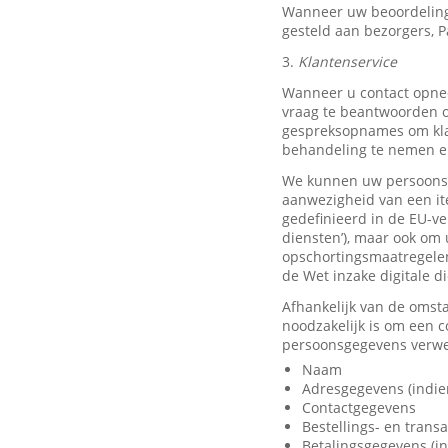
Wanneer uw beoordeling
gesteld aan bezorgers, P
3.
Klantenservice
Wanneer u contact opnee
vraag te beantwoorden o
gespreksopnames om klan
behandeling te nemen en
We kunnen uw persoonsge
aanwezigheid van een it
gedefinieerd in de EU-ve
diensten’), maar ook om 
opschortingsmaatregelen
de Wet inzake digitale d
Afhankelijk van de omst
noodzakelijk is om een 
persoonsgegevens verwer
Naam
Adresgegevens (indie
Contactgegevens
Bestellings- en trans
Betalingsgegevens (in