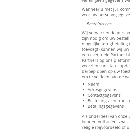
vallen geen gegevens waa
Wanneer u met JET comm
voor uw persoonsgegeve
1.
Bestelproces
Wij verwerken de persoo
zijn nodig om uw bestell
mogelijke terugbetaling
toevoegt) kunnen wij uw 
een eventuele Partner b
Partners op ons platfor
voorzien van statusupda
beroep doen op uw toest
om te voldoen aan de we
Naam
Adresgegevens
Contactgegevens
Bestellings- en trans
Betalingsgegevens
Als onderdeel van onze 
kunnen onthullen, zoals 
religie (bijvoorbeeld of