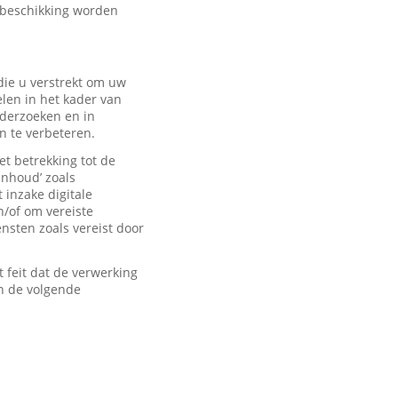
 beschikking worden
ie u verstrekt om uw
len in het kader van
derzoeken en in
n te verbeteren.
t betrekking tot de
inhoud’ zoals
 inzake digitale
n/of om vereiste
sten zoals vereist door
feit dat de verwerking
n de volgende