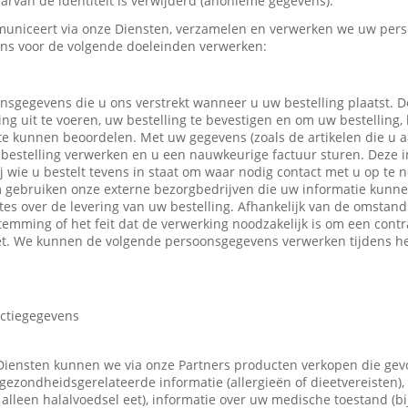
rvan de identiteit is verwijderd (anonieme gegevens).
uniceert via onze Diensten, verzamelen en verwerken we uw pers
ns voor de volgende doeleinden verwerken:
nsgegevens die u ons verstrekt wanneer u uw bestelling plaatst.
ing uit te voeren, uw bestelling te bevestigen en om uw bestelling,
 te kunnen beoordelen. Met uw gegevens (zoals de artikelen die u
bestelling verwerken en u een nauwkeurige factuur sturen. Deze in
ij wie u bestelt tevens in staat om waar nodig contact met u op t
m gebruiken onze externe bezorgbedrijven die uw informatie kunn
tes over de levering van uw bestelling. Afhankelijk van de omsta
emming of het feit dat de verwerking noodzakelijk is om een contr
t. We kunnen de volgende persoonsgegevens verwerken tijdens he
actiegegevens
Diensten kunnen we via onze Partners producten verkopen die ge
gezondheidsgerelateerde informatie (allergieën of dieetvereisten),
 u alleen halalvoedsel eet), informatie over uw medische toestand (b