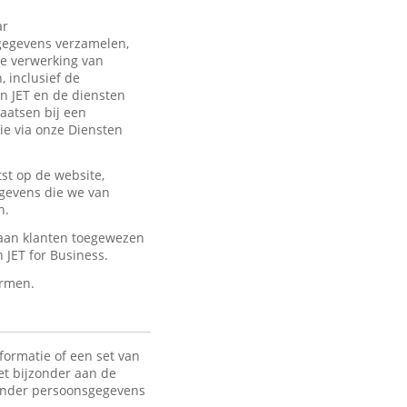
ar
sgegevens verzamelen,
de verwerking van
 inclusief de
an JET en de diensten
laatsen bij een
ie via onze Diensten
st op de website,
egevens die we van
n.
 aan klanten toegewezen
JET for Business.
ermen.
formatie of een set van
het bijzonder aan de
 Onder persoonsgegevens