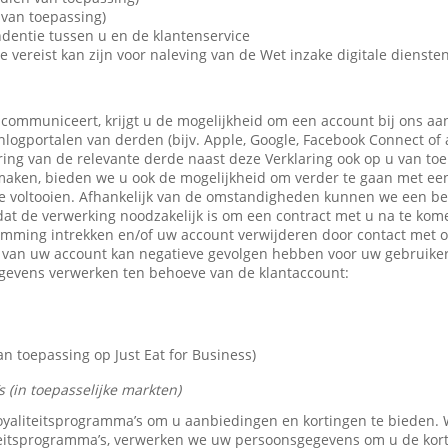
van toepassing)
dentie tussen u en de klantenservice
e vereist kan zijn voor naleving van de Wet inzake digitale dienste
 communiceert, krijgt u de mogelijkheid om een account bij ons aa
 inlogportalen van derden (bijv. Apple, Google, Facebook Connect of
ring van de relevante derde naast deze Verklaring ook op u van toe
maken, bieden we u ook de mogelijkheid om verder te gaan met een 
e voltooien. Afhankelijk van de omstandigheden kunnen we een b
dat de verwerking noodzakelijk is om een contract met u na te kom
emming intrekken en/of uw account verwijderen door contact met 
n van uw account kan negatieve gevolgen hebben voor uw gebruike
gevens verwerken ten behoeve van de klantaccount:
 toepassing op Just Eat for Business)
 (in toepasselijke markten)
 loyaliteitsprogramma’s om u aanbiedingen en kortingen te bieden
teitsprogramma’s, verwerken we uw persoonsgegevens om u de kor