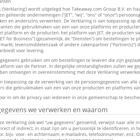
lanten
g (‘Verklaring’) wordt uitgelegd hoe Takeaway.com Group B.V. en ha
 gelieerde ondernemingen (“JET”, “wij”, “ons” of “onze”) persoon
en en anderszins verwerken. De Verklaring is van toepassing op 
anten die gebruikmaken van een van onze platforms en producten,
et platform en de producten, het platform van JET, de producten v
JET for Business”) (gezamenlijk, de “Diensten”) om bestellingen te p
markt, levensmiddelenzaak of andere zakenpartner (“Partner(s)”) d
nbiedt voor levering.
gevens gebruiken om om bestellingen te leveren die zijn geplaat
platform van de Partner. In dergelijke omstandigheden zullen we g
ebben ontvangen in overeenstemming met deze Verklaring verwerke
van toepassing op de verwerking van de persoonsgegevens van alle
s die gebruikmaken van een van onze producten en platforms van 
rvoor in om de privacy van iedereen in onze gemeenschap te besch
gegevens we verwerken en waarom
e Verklaring ook wel “uw gegevens” genoemd, verwijst naar alle in
ect of indirect, in staat zijn om u persoonlijk te identificeren, in 
tor, bijv. voor- en achternaam, e-mailadres, telefoonnummer, enz.