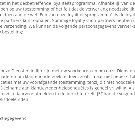
ezet in het desbetreffende loyaliteitsprogramma. Afhankelijk van 
en op uw toestemming of het feit dat de verwerking noodzakelijk 
oldoen aan de wet. Een van onze loyaliteitsprogramma’s is de loyal
ne partners kunt ophalen. Sommige loyalty shop-partners hebben
e verzending. We kunnen de volgende persoonsgegevens verwerken
 bestelling:
 onze Diensten in lijn zijn met uw voorkeuren en om onze Diensten
enaderen om klantenonderzoek te doen; zoals, maar niet beperkt to
caties met uw voorafgaande toestemming, tenzij dit niet noodzakeli
 Deelname aan klanttevredenheidsenquêtes is geheel vrijwillig. Al
t u zich daarvoor afmelden in de berichten zelf. JET kan de volge
eksdoeleinden:
actiegegevens