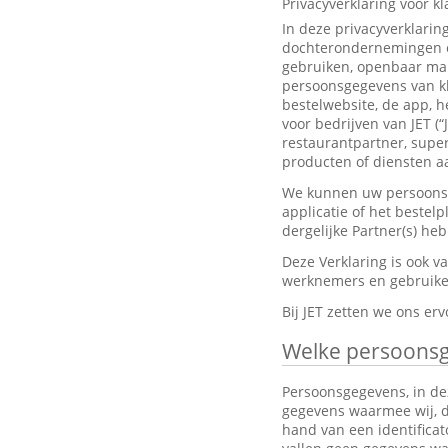
Privacyverklaring voor k
In deze privacyverklarin
dochterondernemingen en
gebruiken, openbaar mak
persoonsgegevens van kl
bestelwebsite, de app, h
voor bedrijven van JET (“
restaurantpartner, super
producten of diensten aa
We kunnen uw persoonsge
applicatie of het bestel
dergelijke Partner(s) h
Deze Verklaring is ook 
werknemers en gebruiker
Bij JET zetten we ons e
Welke persoons
Persoonsgegevens, in dez
gegevens waarmee wij, dir
hand van een identifica