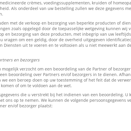
medicineerde crèmes, voedingssupplementen, kruiden of homeopat
heid. Als onderdeel van uw bestelling zullen we deze gegevens 
n.
den met de verkoop en bezorging van beperkte producten of dien
tingen zoals opgelegd door de toepasselijke wetgeving kunnen wij v
p en bezorging van deze producten, met inbegrip van uw leeftijds-
 u vragen om een geldig, door de overheid uitgegeven identificati
z’n Diensten uit te voeren en te voltooien als u niet meewerkt aan d
rtners en bezorgers
u mogelijk verzocht om een beoordeling van de Partner of bezorge
en beoordeling over Partners en/of bezorgers in te dienen. Afhank
e een beroep doen op uw toestemming of het feit dat de verwerk
e komen of om te voldoen aan de wet.
sgegevens die u verstrekt bij het indienen van een beoordeling. 
 met ons op te nemen. We kunnen de volgende persoonsgegevens 
ner en/of bezorger plaatst: