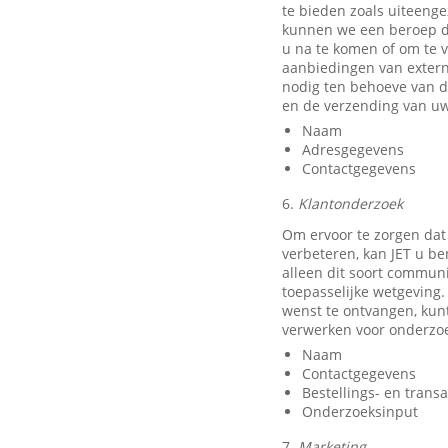
te bieden zoals uiteeng
kunnen we een beroep do
u na te komen of om te v
aanbiedingen van exter
nodig ten behoeve van d
en de verzending van uw
Naam
Adresgegevens
Contactgegevens
6.
Klantonderzoek
Om ervoor te zorgen dat
verbeteren, kan JET u b
alleen dit soort communi
toepasselijke wetgeving.
wenst te ontvangen, kun
verwerken voor onderzo
Naam
Contactgegevens
Bestellings- en trans
Onderzoeksinput
7.
Marketing