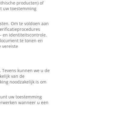
hische producten) of
met uw toestemming
sten. Om te voldoen aan
erificatieprocedures
 en identiteitscontrole.
edocument te tonen en
e vereiste
r. Tevens kunnen we u de
elijk van de
ing noodzakelijk is om
U kunt uw toestemming
verwerken wanneer u een