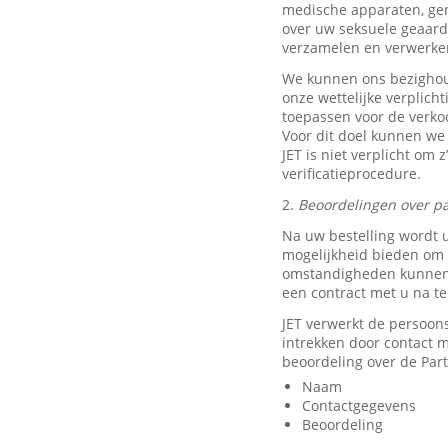
medische apparaten, ge
over uw seksuele geaard
verzamelen en verwerke
We kunnen ons bezighou
onze wettelijke verplich
toepassen voor de verkoo
Voor dit doel kunnen we
JET is niet verplicht om 
verificatieprocedure.
2.
Beoordelingen over pa
Na uw bestelling wordt 
mogelijkheid bieden om e
omstandigheden kunnen w
een contract met u na t
JET verwerkt de persoon
intrekken door contact
beoordeling over de Part
Naam
Contactgegevens
Beoordeling